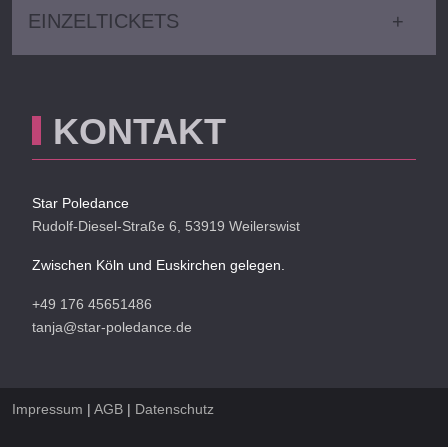
EINZELTICKETS
KONTAKT
We use cookies
Star Poledance
Rudolf-Diesel-Straße 6,
53919 Weilerswist
We use cookies on our website. Some of them are essential for
the operation of the site, while others help us to improve this site
and the user experience (tracking cookies). You can decide for
Zwischen Köln und Euskirchen gelegen.
yourself whether you want to allow cookies or not. Please note
that if you reject them, you may not be able to use all the
+49 176 45651486
functionalities of the site.
tanja@star-poledance.de
Ok
Impressum
|
AGB
|
Datenschutz
Decline