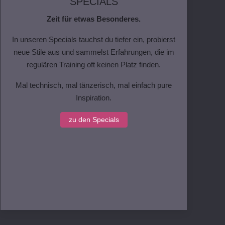
SPECIALS
Zeit für etwas Besonderes.
In unseren Specials tauchst du tiefer ein, probierst
F
neue Stile aus und sammelst Erfahrungen, die im
d
regulären Training oft keinen Platz finden.
Mal technisch, mal tänzerisch, mal einfach pure
A
Inspiration.
zu den Specials